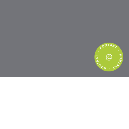
Konzentrieren Sie sich
auf die Kür.
Wir wissen, wie viel Arbeit tagtäglich auf den
Schultern der Köche und Restaurantbesitzer,